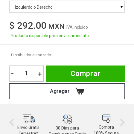
Izquierdo o Derecho
$ 292.00
IVA Incluido
Producto disponible para envío inmediato
Distribuidor autorizado:
-
Comprar
+
Compra
Envío Gratis
30 Días para
M
100% Segura
Terrestre*
Devoluciones Gratis
d