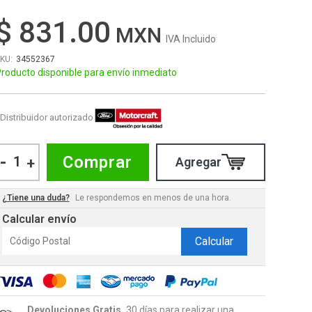
$ 831.00
IVA Incluido
34552367
roducto disponible para envío inmediato
Distribuidor autorizado
-
Comprar
+
¿Tiene una duda?
Le respondemos en menos de una hora.
Calcular envío
Calcular
Devoluciones Gratis.
30 días para realizar una