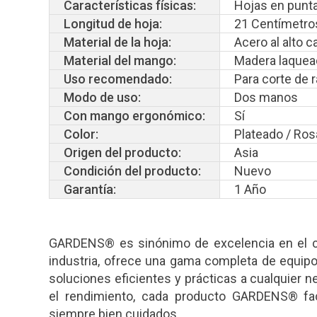
Características físicas:
Hojas en punt
Longitud de hoja:
21 Centímetro
Material de la hoja:
Acero al alto 
Material del mango:
Madera laquea
Uso recomendado:
Para corte de 
Modo de uso:
Dos manos
Con mango ergonómico:
Sí
Color:
Plateado / Ros
Origen del producto:
Asia
Condición del producto:
Nuevo
Garantía:
1 Año
GARDENS® es sinónimo de excelencia en el cu
industria, ofrece una gama completa de equipo
soluciones eficientes y prácticas a cualquier n
el rendimiento, cada producto GARDENS® fac
siempre bien cuidados.