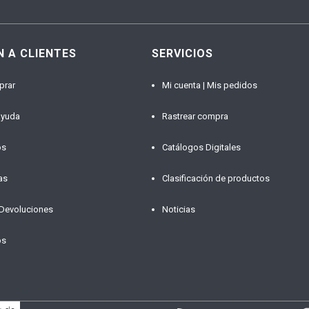
N A CLIENTES
SERVICIOS
prar
Mi cuenta | Mis pedidos
ayuda
Rastrear compra
os
Catálogos Digitales
as
Clasificación de productos
 Devoluciones
Noticias
os