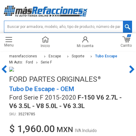
0
Menu
Carrito
Inicio
Mi cuenta
masrefacciones
Escape
Soporte
Tubo Escape
Mi Auto:
Ford
Serie F
FORD PARTES ORIGINALES
Tubo De Escape - OEM
Ford Serie F 2015-2020
F-150 V6 2.7L -
V6 3.5L - V8 5.0L - V6 3.3L
35278785
$ 1,960.00
IVA Incluido