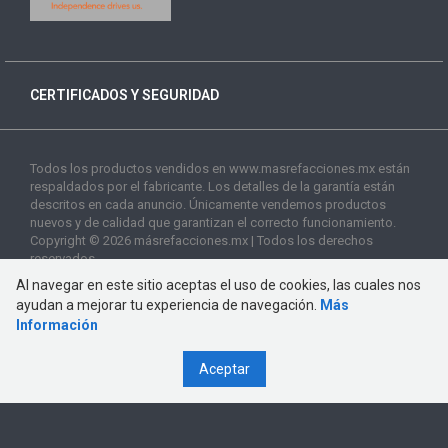
CERTIFICADOS Y SEGURIDAD
Todos los productos vendidos en www.masrefacciones.mx están
respaldados por el fabricante. Los detalles de la garantía están
descritos en cada anuncio. Únicamente vendemos productos
nuevos y de calidad que garantizan el correcto funcionamiento.
Copyright © 2026 másrefacciones.mx | Todos los derechos
reservados
Al navegar en este sitio aceptas el uso de cookies, las cuales nos
ayudan a mejorar tu experiencia de navegación.
Más
Información
Aceptar