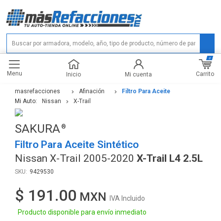
0
Menu
Carrito
Inicio
Mi cuenta
masrefacciones
Afinación
Filtro Para Aceite
Mi Auto:
Nissan
X-Trail
SAKURA
Filtro Para Aceite Sintético
Nissan X-Trail 2005-2020
X-Trail L4 2.5L
9429530
$ 191.00
IVA Incluido
Producto disponible para envío inmediato