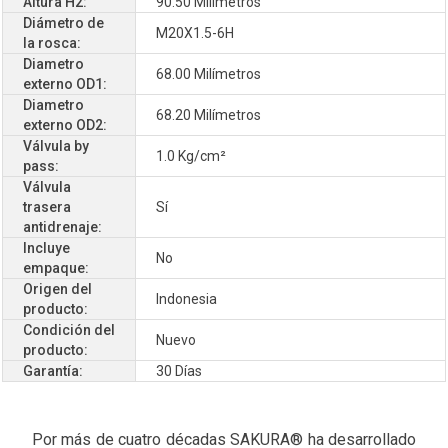
Altura H2:
90.50 Milímetros
Diámetro de
M20X1.5-6H
la rosca:
Diametro
68.00 Milímetros
externo OD1:
Diametro
68.20 Milímetros
externo OD2:
Válvula by
1.0 Kg/cm²
pass:
Válvula
trasera
Sí
antidrenaje:
Incluye
No
empaque:
Origen del
Indonesia
producto:
Condición del
Nuevo
producto:
Garantía:
30 Días
Por más de cuatro décadas SAKURA® ha desarrollado