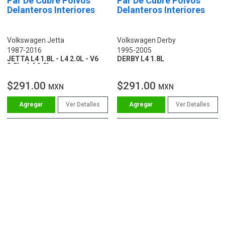
Par De Cubre Polvos
Par De Cubre Polvos
Delanteros Interiores
Delanteros Interiores
Volkswagen Jetta
Volkswagen Derby
1987-2016
1995-2005
JETTA L4 1.8L - L4 2.0L - V6
DERBY L4 1.8L
2.8L - L4 1.9L
$291.00
$291.00
MXN
MXN
Ver Detalles
Ver Detalles