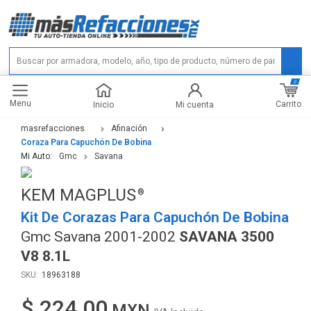
0
Menu
Carrito
Inicio
Mi cuenta
masrefacciones
Afinación
Coraza Para Capuchón De Bobina
Mi Auto:
Gmc
Savana
KEM MAGPLUS
Kit De Corazas Para Capuchón De Bobina
Gmc Savana 2001-2002
SAVANA 3500
V8 8.1L
18963188
$ 224.00