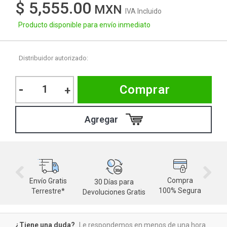
$ 5,555.00
IVA Incluido
Producto disponible para envío inmediato
Distribuidor autorizado:
-
Comprar
+
Compra
Envío Gratis
30 Días para
M
100% Segura
Terrestre*
Devoluciones Gratis
d
¿Tiene una duda?
Le respondemos en menos de una hora.