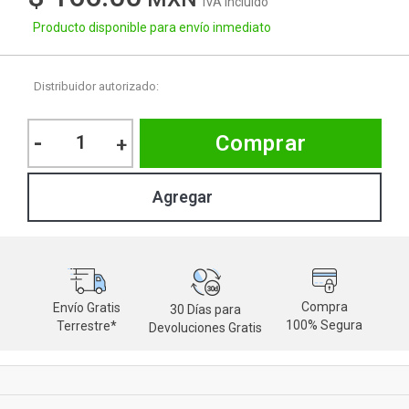
IVA Incluido
Producto disponible para envío inmediato
Distribuidor autorizado:
-
Comprar
+
Compra
Envío Gratis
30 Días para
M
100% Segura
Terrestre*
Devoluciones Gratis
d