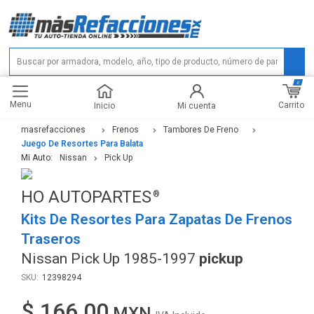
0
Menu
Carrito
Inicio
Mi cuenta
masrefacciones
Frenos
Tambores De Freno
Juego De Resortes Para Balata
Mi Auto:
Nissan
Pick Up
HO AUTOPARTES
Kits De Resortes Para Zapatas De Frenos
Traseros
Nissan Pick Up 1985-1997
pickup
12398294
$ 166.00