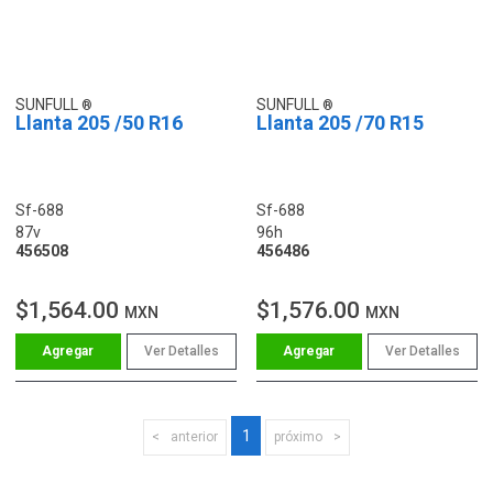
SUNFULL
SUNFULL
Llanta 205 /50 R16
Llanta 205 /70 R15
Sf-688
Sf-688
87v
96h
456508
456486
$1,564.00
$1,576.00
MXN
MXN
Ver Detalles
Ver Detalles
1
anterior
próximo