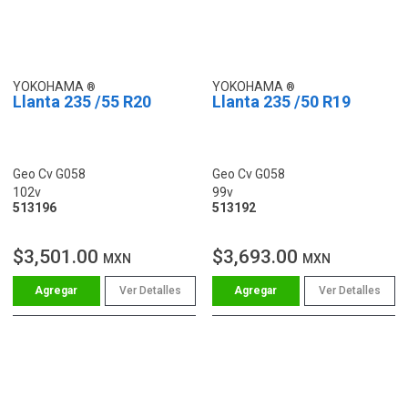
YOKOHAMA
YOKOHAMA
Llanta 235 /55 R20
Llanta 235 /50 R19
Geo Cv G058
Geo Cv G058
102v
99v
513196
513192
$3,501.00
$3,693.00
MXN
MXN
Ver Detalles
Ver Detalles