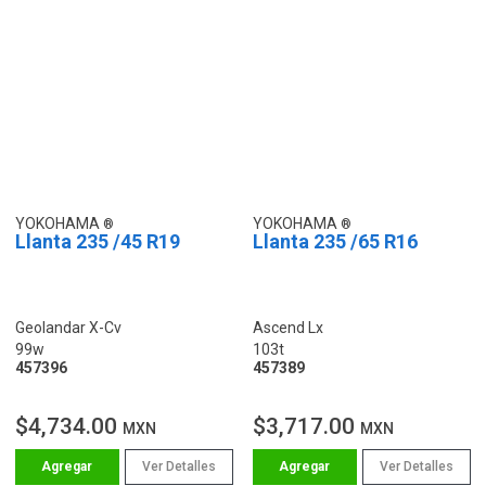
YOKOHAMA
YOKOHAMA
Llanta 235 /45 R19
Llanta 235 /65 R16
Geolandar X-Cv
Ascend Lx
99w
103t
457396
457389
$4,734.00
$3,717.00
MXN
MXN
Ver Detalles
Ver Detalles