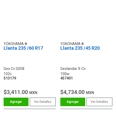
YOKOHAMA
YOKOHAMA
Llanta 235 /60 R17
Llanta 235 /45 R20
Geo Cv G058
Geolandar X-Cv
102v
100w
513179
457401
$3,411.00
$4,734.00
MXN
MXN
Ver Detalles
Ver Detalles