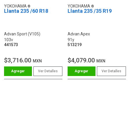
YOKOHAMA
YOKOHAMA
Llanta 235 /60 R18
Llanta 235 /35 R19
Advan Sport (V105)
Advan Apex
103v
91y
441573
513219
$3,716.00
$4,079.00
MXN
MXN
Ver Detalles
Ver Detalles