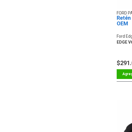
FORD P
Retén 
OEM
Ford Ed
EDGE V6
$291