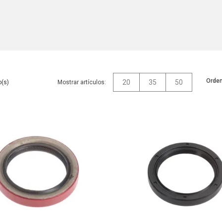
Orden
20
35
50
Mostrar artículos: