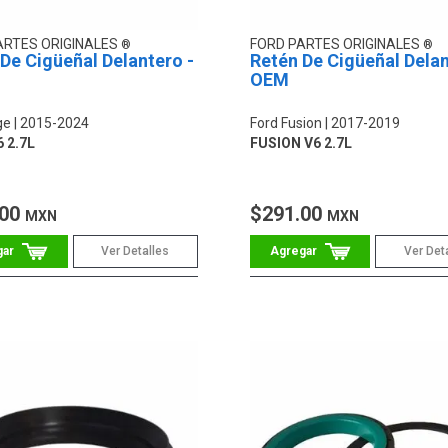
ARTES ORIGINALES
FORD PARTES ORIGINALES
De Cigüeñal Delantero -
Retén De Cigüeñal Delan
OEM
ge
2015-2024
Ford Fusion
2017-2019
 2.7L
FUSION V6 2.7L
.00
$291.00
MXN
MXN
Ver Detalles
Ver Det