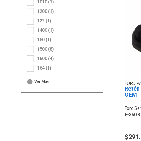
1010 (1)
1200 (1)
122 (1)
1400 (1)
150 (1)
1500 (8)
1600 (4)
164 (1)
Ver Más
FORD P
Retén 
OEM
Ford Ser
F-350 S
$291