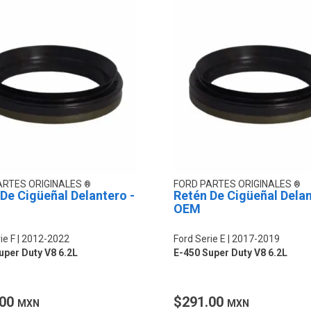
ARTES ORIGINALES
FORD PARTES ORIGINALES
De Cigüeñal Delantero -
Retén De Cigüeñal Delan
OEM
ie F
2012-2022
Ford Serie E
2017-2019
uper Duty V8 6.2L
E-450 Super Duty V8 6.2L
.00
$291.00
MXN
MXN