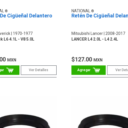
AL
NATIONAL
De Cigüeñal Delantero
Retén De Cigüeñal Dela
verick
1970-1977
Mitsubishi Lancer
2008-2017
k L6 4.1L - V8 5.0L
LANCER L4 2.0L - L4 2.4L
.00
$127.00
MXN
MXN
Ver Detalles
Ver Det