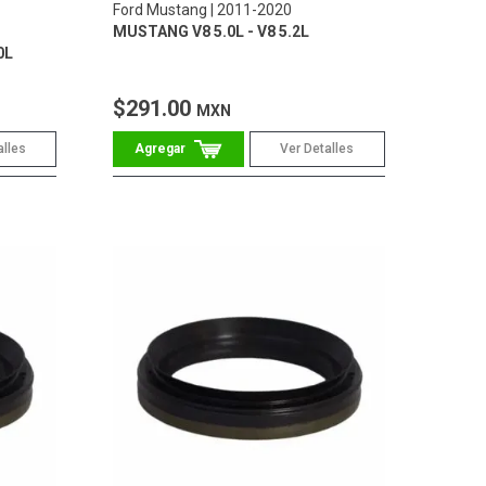
Ford Mustang
2011-2020
MUSTANG V8 5.0L - V8 5.2L
0L
$291.00
MXN
alles
Ver Detalles