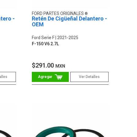
FORD PARTES ORIGINALES
tero -
Retén De Cigüeñal Delantero -
OEM
Ford Serie F
2021-2025
F-150 V6 2.7L
$291.00
MXN
alles
Ver Detalles