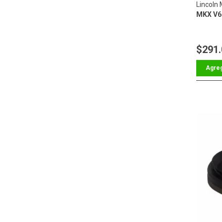
Lincoln
MKX V6 
$291