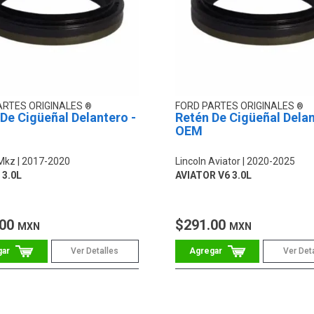
ARTES ORIGINALES
FORD PARTES ORIGINALES
De Cigüeñal Delantero -
Retén De Cigüeñal Delan
OEM
 Mkz
2017-2020
Lincoln Aviator
2020-2025
 3.0L
AVIATOR V6 3.0L
.00
$291.00
MXN
MXN
Ver Detalles
Ver Det