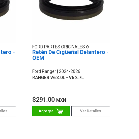
FORD PARTES ORIGINALES
tero -
Retén De Cigüeñal Delantero -
OEM
Ford Ranger
2024-2026
RANGER V6 3.0L - V6 2.7L
$291.00
MXN
alles
Ver Detalles