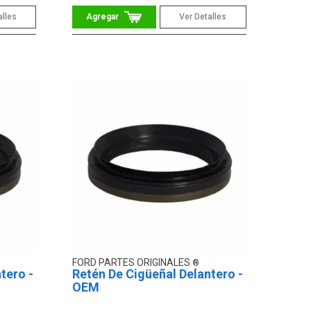
alles
Ver Detalles
FORD PARTES ORIGINALES
tero -
Retén De Cigüeñal Delantero -
OEM