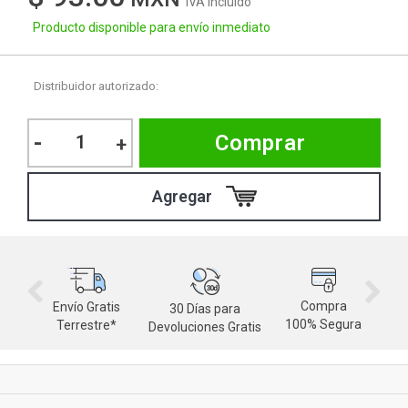
IVA Incluido
Producto disponible para envío inmediato
Distribuidor autorizado:
-
Comprar
+
Compra
Envío Gratis
30 Días para
M
100% Segura
Terrestre*
Devoluciones Gratis
d