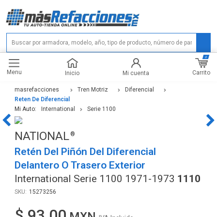
0
Menu
Carrito
Inicio
Mi cuenta
masrefacciones
Tren Motriz
Diferencial
Reten De Diferencial
Mi Auto:
International
Serie 1100
NATIONAL
Retén Del Piñón Del Diferencial
Delantero O Trasero Exterior
International Serie 1100 1971-1973
1110
15273256
$ 93.00