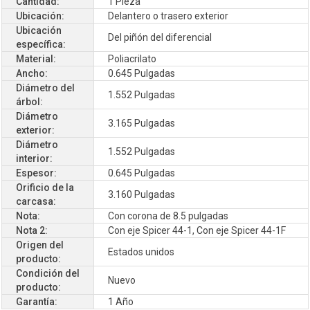
Cantidad:
1 Pieza
Ubicación:
Delantero o trasero exterior
Ubicación
Del piñón del diferencial
específica:
Material:
Poliacrilato
Ancho:
0.645 Pulgadas
Diámetro del
1.552 Pulgadas
árbol:
Diámetro
3.165 Pulgadas
exterior:
Diámetro
1.552 Pulgadas
interior:
Espesor:
0.645 Pulgadas
Orificio de la
3.160 Pulgadas
carcasa:
Nota:
Con corona de 8.5 pulgadas
Nota 2:
Con eje Spicer 44-1, Con eje Spicer 44-1F
Origen del
Estados unidos
producto:
Condición del
Nuevo
producto:
Garantía:
1 Año