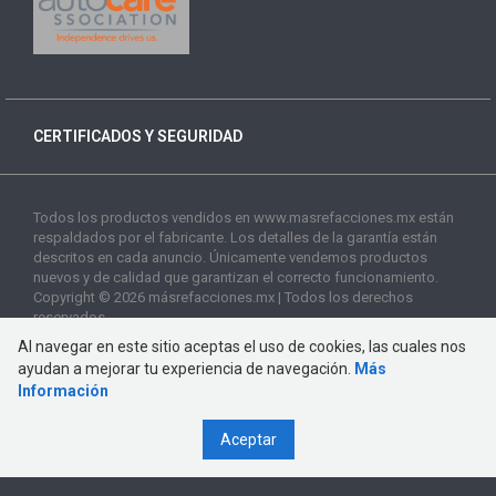
CERTIFICADOS Y SEGURIDAD
Todos los productos vendidos en www.masrefacciones.mx están
respaldados por el fabricante. Los detalles de la garantía están
descritos en cada anuncio. Únicamente vendemos productos
nuevos y de calidad que garantizan el correcto funcionamiento.
Copyright © 2026 másrefacciones.mx | Todos los derechos
reservados
Al navegar en este sitio aceptas el uso de cookies, las cuales nos
ayudan a mejorar tu experiencia de navegación.
Más
Información
Aceptar