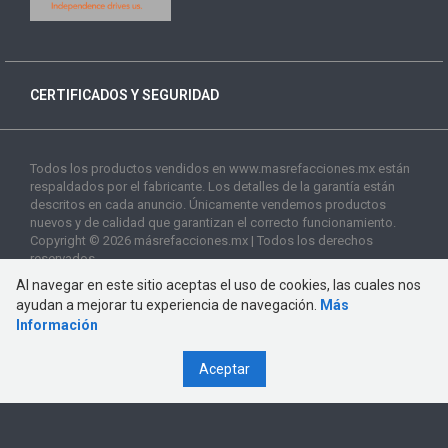
CERTIFICADOS Y SEGURIDAD
Todos los productos vendidos en www.masrefacciones.mx están
respaldados por el fabricante. Los detalles de la garantía están
descritos en cada anuncio. Únicamente vendemos productos
nuevos y de calidad que garantizan el correcto funcionamiento.
Copyright © 2026 másrefacciones.mx | Todos los derechos
reservados
Al navegar en este sitio aceptas el uso de cookies, las cuales nos
ayudan a mejorar tu experiencia de navegación.
Más
Información
Aceptar