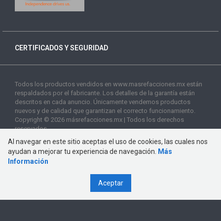
CERTIFICADOS Y SEGURIDAD
Todos los productos vendidos en www.masrefacciones.mx están
respaldados por el fabricante. Los detalles de la garantía están
descritos en cada anuncio. Únicamente vendemos productos
nuevos y de calidad que garantizan el correcto funcionamiento.
Copyright © 2026 másrefacciones.mx | Todos los derechos
reservados
Al navegar en este sitio aceptas el uso de cookies, las cuales nos
ayudan a mejorar tu experiencia de navegación.
Más
Información
Aceptar