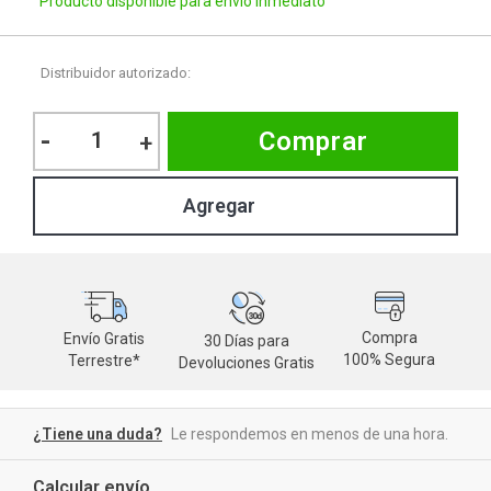
Producto disponible para envío inmediato
Distribuidor autorizado:
-
Comprar
+
Compra
Envío Gratis
30 Días para
M
100% Segura
Terrestre*
Devoluciones Gratis
d
¿Tiene una duda?
Le respondemos en menos de una hora.
Calcular envío