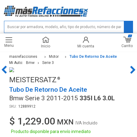
0
Menu
Carrito
Inicio
Mi cuenta
masrefacciones
Motor
Tubo De Retorno De Aceite
Mi Auto:
Bmw
Serie 3
MEISTERSATZ
Tubo De Retorno De Aceite
Bmw Serie 3 2011-2015
335I L6 3.0L
12889912
$ 1,229.00
IVA Incluido
Producto disponible para envío inmediato