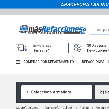
Envío Gratis
30 Días para
Terrestre*
Devoluciones 
COMPRAR POR DEPARTAMENTO
REFACCIONES
L
1 | Seleccione Armadora...
2 | S
Masrefacciones
Carrocería Y Colisión
Rejillas
Moldura Re