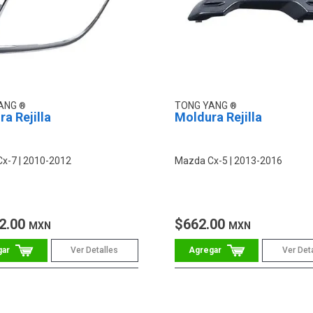
YANG
TONG YANG
a Rejilla
Moldura Rejilla
Cx-7
2010-2012
Mazda Cx-5
2013-2016
2.00
$662.00
MXN
MXN
Ver Detalles
Ver Det