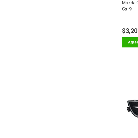
Mazda 
Cx-9
$3,20