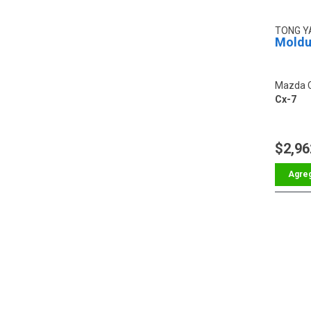
TONG 
Moldur
Mazda 
Cx-7
$2,96