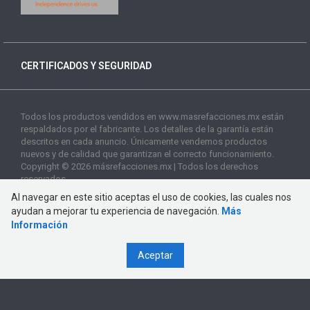
CERTIFICADOS Y SEGURIDAD
Todos los productos vendidos en www.masrefacciones.mx están
respaldados por el fabricante. Los detalles de la garantía están
descritos en cada anuncio. Únicamente vendemos productos
nuevos y de calidad que garantizan el correcto funcionamiento.
Copyright © 2026 másrefacciones.mx | Todos los derechos
reservados
Al navegar en este sitio aceptas el uso de cookies, las cuales nos
ayudan a mejorar tu experiencia de navegación.
Más
Información
Aceptar