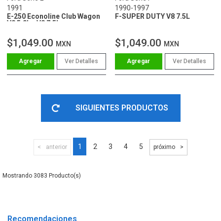
1991
1990-1997
E-250 Econoline Club Wagon
F-SUPER DUTY V8 7.5L
V8 5.8L - V8 7.5L
$1,049.00
$1,049.00
MXN
MXN
Ver Detalles
Ver Detalles
SIGUIENTES PRODUCTOS
1
2
3
4
5
anterior
próximo
3083
Recomendaciones