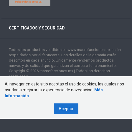
CERTIFICADOS Y SEGURIDAD
Todos los productos vendidos en www.masrefacciones.mx están
respaldados por el fabricante. Los detalles de la garantía están
descritos en cada anuncio. Únicamente vendemos productos
nuevos y de calidad que garantizan el correcto funcionamiento.
Copyright © 2026 másrefacciones.mx | Todos los derechos
reservados
Al navegar en este sitio aceptas el uso de cookies, las cuales nos
ayudan a mejorar tu experiencia de navegación.
Más
Información
Aceptar